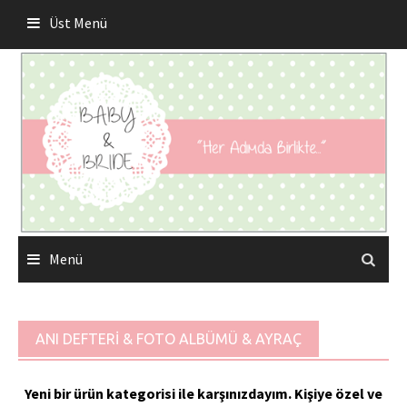
Skip
Üst Menü
to
content
Menü
ANI DEFTERİ & FOTO ALBÜMÜ & AYRAÇ
Yeni bir ürün kategorisi ile karşınızdayım. Kişiye özel ve