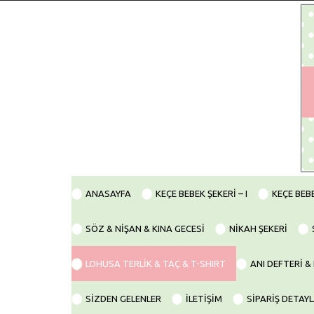
Skip
to
content
ANASAYFA
KEÇE BEBEK ŞEKERİ – I
KEÇE BEBE
SÖZ & NİŞAN & KINA GECESİ
NİKAH ŞEKERİ
LOHUSA TERLİK & TAÇ & T-SHIRT
ANI DEFTERİ 
SİZDEN GELENLER
İLETİŞİM
SİPARİŞ DETAYL