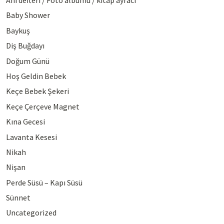
Anı defteri / Foto albümü / kitap ayracı
Baby Shower
Baykuş
Diş Buğdayı
Doğum Günü
Hoş Geldin Bebek
Keçe Bebek Şekeri
Keçe Çerçeve Magnet
Kına Gecesi
Lavanta Kesesi
Nikah
Nişan
Perde Süsü – Kapı Süsü
Sünnet
Uncategorized