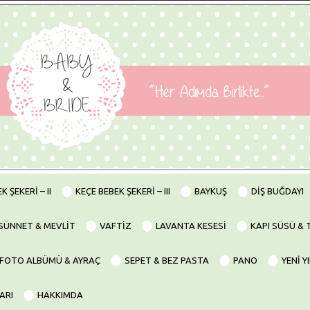
K ŞEKERİ – II
KEÇE BEBEK ŞEKERİ – III
BAYKUŞ
DİŞ BUĞDAYI
SÜNNET & MEVLİT
VAFTİZ
LAVANTA KESESİ
KAPI SÜSÜ & 
& FOTO ALBÜMÜ & AYRAÇ
SEPET & BEZ PASTA
PANO
YENİ YI
ARI
HAKKIMDA