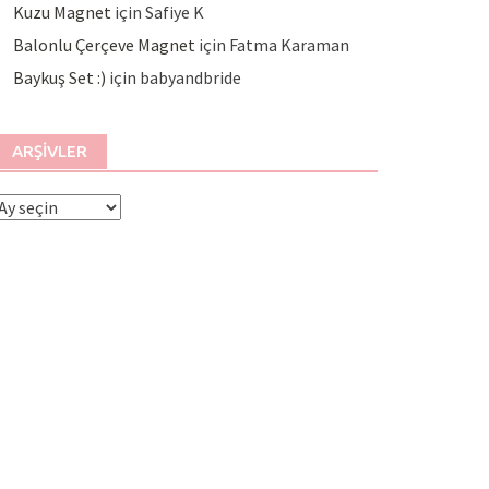
Kuzu Magnet
için
Safiye K
Balonlu Çerçeve Magnet
için
Fatma Karaman
Baykuş Set :)
için
babyandbride
ARŞIVLER
rşivler