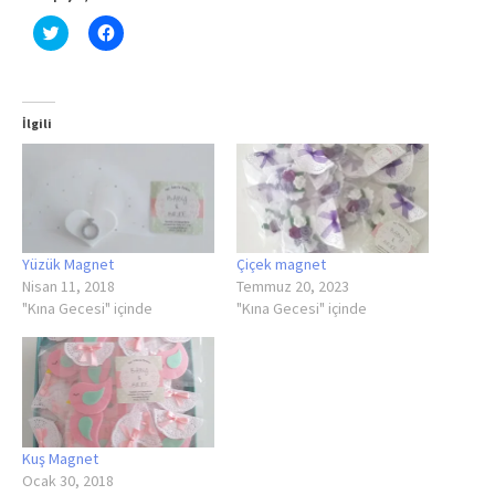
Click
Facebook'ta
to
paylaşmak
share
için
on
tıklayın
Twitter
(Yeni
(Yeni
pencerede
pencerede
açılır)
İlgili
açılır)
Yüzük Magnet
Çiçek magnet
Nisan 11, 2018
Temmuz 20, 2023
"Kına Gecesi" içinde
"Kına Gecesi" içinde
Kuş Magnet
Ocak 30, 2018