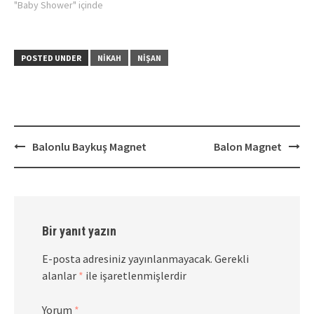
"Baby Shower" içinde
POSTED UNDER
NIKAH
NIŞAN
Post
Balonlu Baykuş Magnet
Balon Magnet
navigation
Bir yanıt yazın
E-posta adresiniz yayınlanmayacak.
Gerekli
alanlar
*
ile işaretlenmişlerdir
Yorum
*