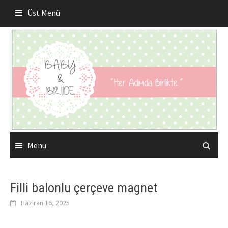
Skip
Üst Menü
to
content
Menü
Filli balonlu çerçeve magnet
Haziran 16, 2025