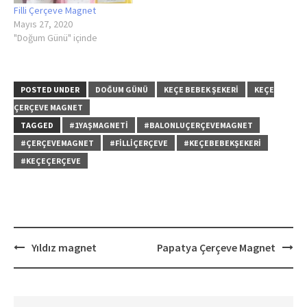
Filli Çerçeve Magnet
Mayıs 27, 2020
"Doğum Günü" içinde
POSTED UNDER
DOĞUM GÜNÜ
KEÇE BEBEK ŞEKERI
KEÇE
ÇERÇEVE MAGNET
TAGGED
#1YAŞMAGNETI
#BALONLUÇERÇEVEMAGNET
#ÇERÇEVEMAGNET
#FILLIÇERÇEVE
#KEÇEBEBEKŞEKERI
#KEÇEÇERÇEVE
Post
Yıldız magnet
Papatya Çerçeve Magnet
navigation